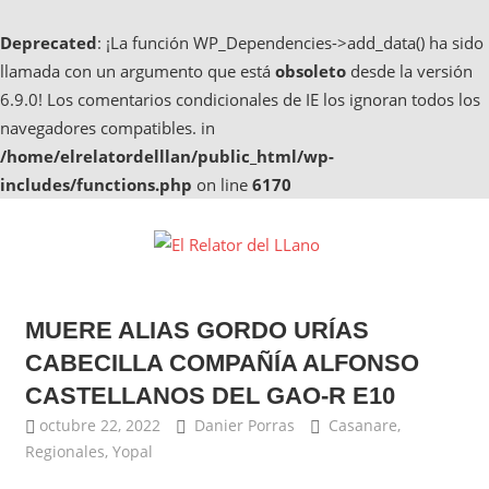
Deprecated
: ¡La función WP_Dependencies->add_data() ha sido
llamada con un argumento que está
obsoleto
desde la versión
6.9.0! Los comentarios condicionales de IE los ignoran todos los
navegadores compatibles. in
/home/elrelatordelllan/public_html/wp-
includes/functions.php
on line
6170
Saltar
al
El
contenido
Noticias
Relator
de
MUERE ALIAS GORDO URÍAS
Casanare,
del
Noticias
CABECILLA COMPAÑÍA ALFONSO
de
LLano
CASTELLANOS DEL GAO-R E10
Yopal
octubre 22, 2022
Danier Porras
Casanare
,
Regionales
,
Yopal