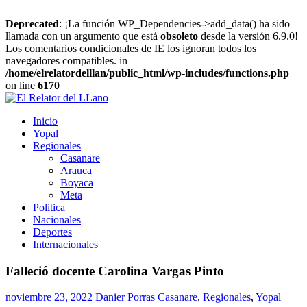
Deprecated
: ¡La función WP_Dependencies->add_data() ha sido
llamada con un argumento que está
obsoleto
desde la versión 6.9.0!
Los comentarios condicionales de IE los ignoran todos los
navegadores compatibles. in
/home/elrelatordelllan/public_html/wp-includes/functions.php
on line
6170
Saltar
al
El
Noticias
Inicio
contenido
Relator
de
Yopal
del
Casanare,
Regionales
LLano
Noticias
Casanare
de
Arauca
Yopal
Boyaca
Meta
Politica
Nacionales
Deportes
Internacionales
Falleció docente Carolina Vargas Pinto
noviembre 23, 2022
Danier Porras
Casanare
,
Regionales
,
Yopal