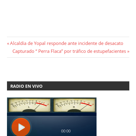
Navegación
Entrada
Alcaldía de Yopal responde ante incidente de desacato
anterior:
Entrada
Capturado “ Perra Flaca” por tráfico de estupefacientes
de
siguiente:
entradas
RADIO EN VIVO