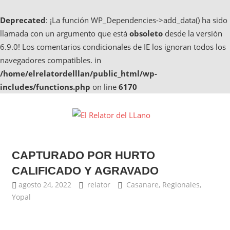
Deprecated
: ¡La función WP_Dependencies->add_data() ha sido
llamada con un argumento que está
obsoleto
desde la versión
6.9.0! Los comentarios condicionales de IE los ignoran todos los
navegadores compatibles. in
/home/elrelatordelllan/public_html/wp-
includes/functions.php
on line
6170
Saltar
al
El
contenido
Noticias
Relator
de
CAPTURADO POR HURTO
Casanare,
del
Noticias
CALIFICADO Y AGRAVADO
de
LLano
agosto 24, 2022
relator
Casanare
,
Regionales
,
Yopal
Yopal