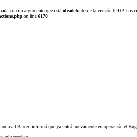
amada con un argumento que está
obsoleto
desde la versión 6.9.0! Los c
nctions.php
on line
6170
nio Sandoval Barrer informó que ya entró nuevamente en operación el Bug
stando servicio.