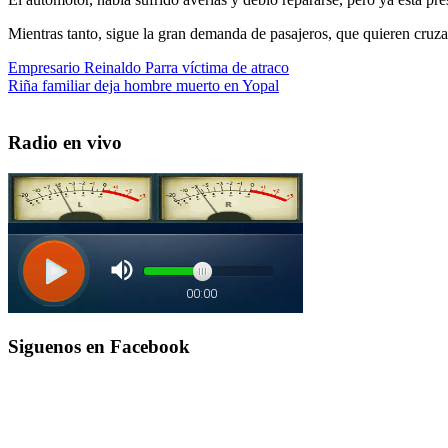
Mientras tanto, sigue la gran demanda de pasajeros, que quieren cruzar
Navegación
Entrada
Empresario Reinaldo Parra víctima de atraco
anterior:
Entrada
Riña familiar deja hombre muerto en Yopal
de
siguiente:
entradas
Radio en vivo
Siguenos en Facebook