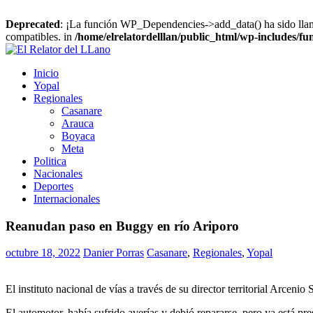
Deprecated
: ¡La función WP_Dependencies->add_data() ha sido ll
compatibles. in
/home/elrelatordelllan/public_html/wp-includes/fu
Saltar
al
El
Noticias
Inicio
contenido
Relator
de
Yopal
del
Casanare,
Regionales
LLano
Noticias
Casanare
de
Arauca
Yopal
Boyaca
Meta
Politica
Nacionales
Deportes
Internacionales
Reanudan paso en Buggy en río Ariporo
octubre 18, 2022
Danier Porras
Casanare
,
Regionales
,
Yopal
El instituto nacional de vías a través de su director territorial Arce
El automotor, había sufrido averías y debió repararse, pero ya está pre