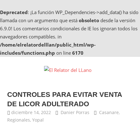
Deprecated
: ¡La función WP_Dependencies->add_data() ha sido
llamada con un argumento que está
obsoleto
desde la versión
6.9.0! Los comentarios condicionales de IE los ignoran todos los
navegadores compatibles. in
/home/elrelatordelllan/public_html/wp-
includes/functions.php
on line
6170
Saltar
al
El
contenido
Noticias
Relator
de
CONTROLES PARA EVITAR VENTA
Casanare,
del
Noticias
DE LICOR ADULTERADO
de
LLano
diciembre 14, 2022
Danier Porras
Casanare
,
Yopal
Regionales
,
Yopal