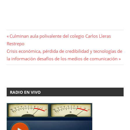
Navegación
Entrada
Culminan aula polivalente del colegio Carlos Lleras
anterior:
Restrepo
de
Entrada
Crisis económica, pérdida de credibilidad y tecnologías de
entradas
siguiente:
la información desafíos de los medios de comunicación
RADIO EN VIVO