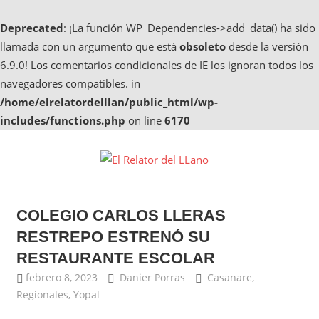
Deprecated
: ¡La función WP_Dependencies->add_data() ha sido
llamada con un argumento que está
obsoleto
desde la versión
6.9.0! Los comentarios condicionales de IE los ignoran todos los
navegadores compatibles. in
/home/elrelatordelllan/public_html/wp-
includes/functions.php
on line
6170
Saltar
al
El
contenido
Noticias
Relator
de
COLEGIO CARLOS LLERAS
Casanare,
del
Noticias
RESTREPO ESTRENÓ SU
de
LLano
RESTAURANTE ESCOLAR
Yopal
febrero 8, 2023
Danier Porras
Casanare
,
Regionales
,
Yopal