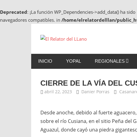
Deprecated
: ¡La función WP_Dependencies->add_data() ha sid
navegadores compatibles. in
/home/elrelatordelllan/public_
Saltar
al
El
contenido
Noticias
Relator
de
INICIO
YOPAL
REGIONALES
Casanare,
del
Noticias
de
LLano
CIERRE DE LA VÍA DEL CU
Yopal
abril 22, 2023
Danier Porras
Casanar
Desde anoche, debido al fuerte aguacero, 
sobre el río Cusiana, en el sitio Peña del Ga
Aguazul, donde cayó una piedra gigantesc