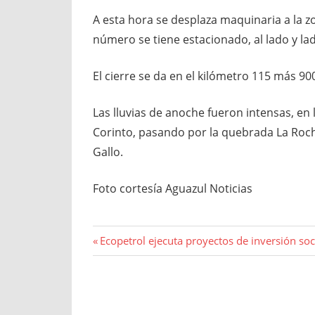
A esta hora se desplaza maquinaria a la z
número se tiene estacionado, al lado y la
El cierre se da en el kilómetro 115 más 90
Las lluvias de anoche fueron intensas, en 
Corinto, pasando por la quebrada La Rocha
Gallo.
Foto cortesía Aguazul Noticias
Navegación
Entrada
Ecopetrol ejecuta proyectos de inversión so
anterior:
de
entradas