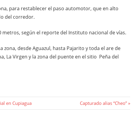
ona, para restablecer el paso automotor, que en alto
do del corredor.
0 metros, según el reporte del Instituto nacional de vías.
la zona, desde Aguazul, hasta Pajarito y toda el are de
, La Virgen y la zona del puente en el sitio Peña del
Entrada
cial en Cupiagua
Capturado alias “Cheo”
siguiente: