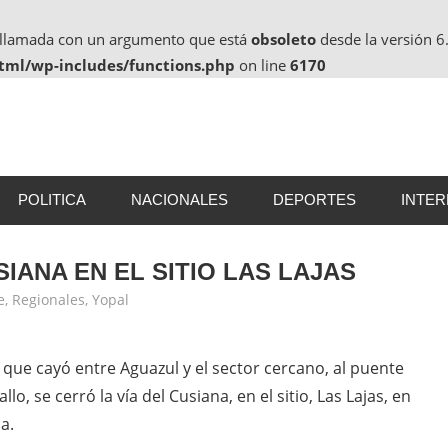
o llamada con un argumento que está
obsoleto
desde la versión 6.
html/wp-includes/functions.php
on line
6170
POLITICA
NACIONALES
DEPORTES
INTE
SIANA EN EL SITIO LAS LAJAS
e
,
Regionales
,
Yopal
que cayó entre Aguazul y el sector cercano, al puente
llo, se cerró la vía del Cusiana, en el sitio, Las Lajas, en
a.