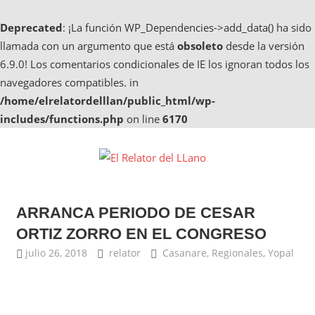
Deprecated
: ¡La función WP_Dependencies->add_data() ha sido
llamada con un argumento que está
obsoleto
desde la versión
6.9.0! Los comentarios condicionales de IE los ignoran todos los
navegadores compatibles. in
/home/elrelatordelllan/public_html/wp-
includes/functions.php
on line
6170
Saltar
al
El
contenido
Noticias
Relator
de
ARRANCA PERIODO DE CESAR
Casanare,
del
Noticias
ORTIZ ZORRO EN EL CONGRESO
de
LLano
julio 26, 2018
relator
Casanare
,
Regionales
,
Yopal
Yopal