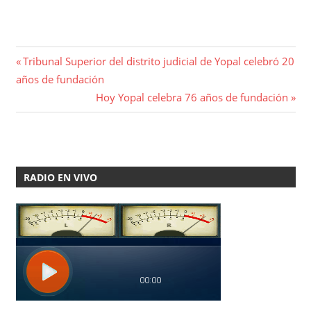
Navegación
Entrada
Tribunal Superior del distrito judicial de Yopal celebró 20
anterior:
años de fundación
de
Entrada
Hoy Yopal celebra 76 años de fundación
entradas
siguiente:
RADIO EN VIVO