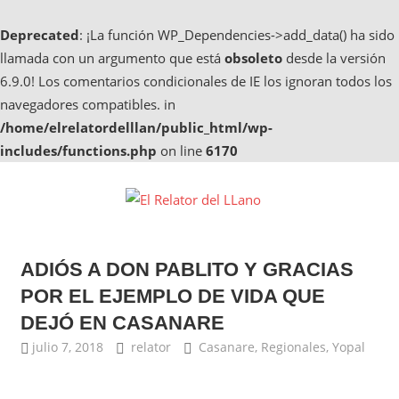
Deprecated
: ¡La función WP_Dependencies->add_data() ha sido
llamada con un argumento que está
obsoleto
desde la versión
6.9.0! Los comentarios condicionales de IE los ignoran todos los
navegadores compatibles. in
/home/elrelatordelllan/public_html/wp-
includes/functions.php
on line
6170
Saltar
al
El
contenido
Noticias
Relator
de
ADIÓS A DON PABLITO Y GRACIAS
Casanare,
del
Noticias
POR EL EJEMPLO DE VIDA QUE
de
LLano
DEJÓ EN CASANARE
Yopal
julio 7, 2018
relator
Casanare
,
Regionales
,
Yopal